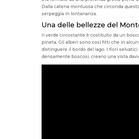
Dalla catena montuosa che circonda questo 
serpeggia in lontananza.
Una delle bellezze del Mon
Il verde circostante è costituito da un bosco
pineta. Gli alberi sono così fitti che in alc
distinguere il bordo del lago. I fiori selvat
densamente boscosi, creano una vista davv