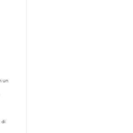
in un
a
 di