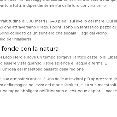
 aperto a tutti, indipendentemente dalle loro convinzioni o
n’altitudine di 500 metri (1.640 piedi) sul livello del mare. Qui s
no che attraversano il lago. I ponti sono un fantastico pezzo di
 Sono collegati da un sentiero che separa il lago dal vicino
o per rilassarsi.
i fonde con la natura
el Lago Nero è dove un tempo sorgeva l’antico castello di Elba
può essere vista quando il sole splende e l’acqua è ferma. È
ori un’idea del maestoso passato della regione.
la sua atmosfera antica, è una delle attrazioni più apprezzate d
della magica bellezza dei monti Prokletije. La sua maestosit
una tappa obbligata nell’itinerario di chiunque esplori il paese