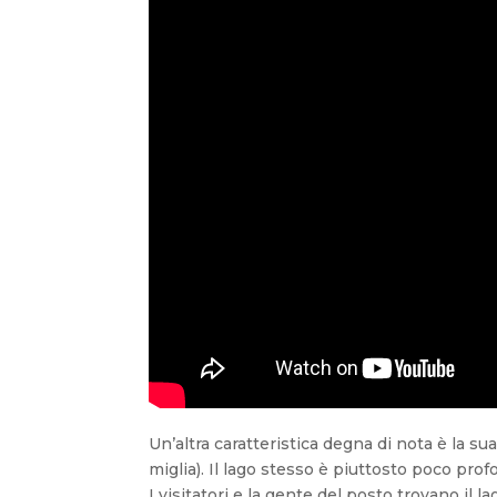
Un’altra caratteristica degna di nota è la s
miglia). Il lago stesso è piuttosto poco pro
I visitatori e la gente del posto trovano il 