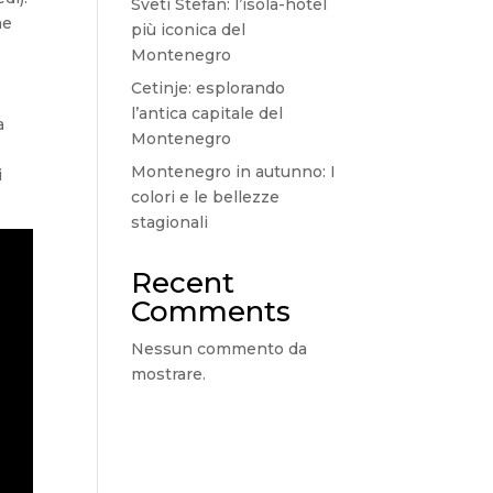
Sveti Stefan: l’isola-hotel
he
più iconica del
Montenegro
Cetinje: esplorando
l’antica capitale del
a
Montenegro
Montenegro in autunno: I
i
colori e le bellezze
stagionali
Recent
Comments
Nessun commento da
mostrare.