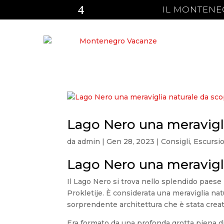
IL MONTENE
Lago Nero una meravigli
da
admin
|
Gen 28, 2023
|
Consigli
,
Escursi
Lago Nero una meravigli
Il Lago Nero si trova nello splendido paes
Prokletije. È considerata una meraviglia natu
sorprendente architettura che è stata creat
Era formato da una profonda grotta piena di ac