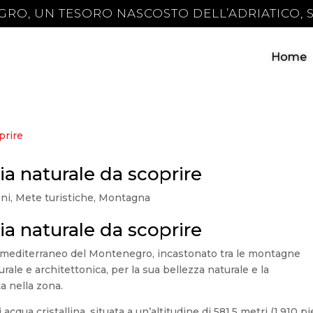
GRO, UN TESORO NASCOSTO DELL’ADRIATICO, 
Home
a naturale da scoprire
oni
,
Mete turistiche
,
Montagna
a naturale da scoprire
e mediterraneo del Montenegro, incastonato tra le montagne
rale e architettonica, per la sua bellezza naturale e la
a nella zona.
qua cristallina, situata a un’altitudine di 581,5 metri (1.910 pie