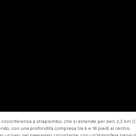
ua circonferenza a strapiombo, che si estende per ben 2,3 km (1
fondo, con una profondità compresa tra 6 e 18 piedi al centro.
lago un’oasi nel paesaggio circostante, con un’atmosfera tranquil