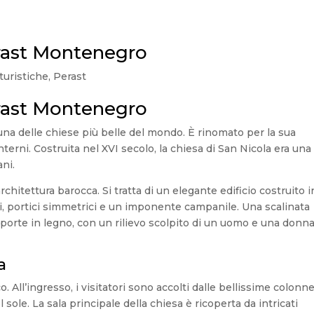
erast Montenegro
turistiche
,
Perast
erast Montenegro
a delle chiese più belle del mondo. È rinomato per la sua
terni. Costruita nel XVI secolo, la chiesa di San Nicola era una
ani.
rchitettura barocca. Si tratta di un elegante edificio costruito 
chi, portici simmetrici e un imponente campanile. Una scalinata
e porte in legno, con un rilievo scolpito di un uomo e una donn
a
. All’ingresso, i visitatori sono accolti dalle bellissime colonne
 sole. La sala principale della chiesa è ricoperta da intricati