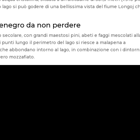
lago si può godere di una bellissima vista del fiume Longoj c
tenegro da non perdere
 secolare, con grandi maestosi pini, abeti e faggi mescolati all
uni punti lungo il perimetro del lago si riesce a malapena a
ici che abbondano intorno al lago, in combinazione con i dintorn
ero mozzafiato.