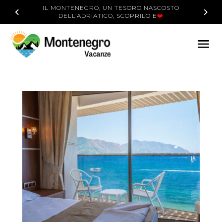
IL MONTENEGRO, UN TESORO NASCOSTO
DELL’ADRIATICO, SCOPRILO E
❤️