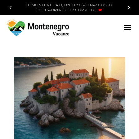
IL MONTENEGRO, UN TESORO NASCOSTO
DELL’ADRIATICO, SCOPRILO E
❤️