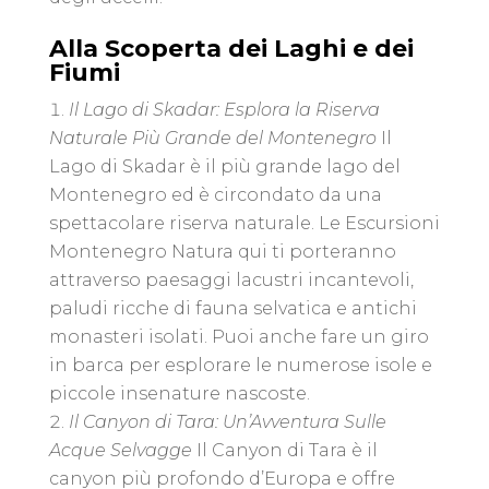
Alla Scoperta dei Laghi e dei
Fiumi
Il Lago di Skadar: Esplora la Riserva
Naturale Più Grande del Montenegro
Il
Lago di Skadar è il più grande lago del
Montenegro ed è circondato da una
spettacolare riserva naturale. Le Escursioni
Montenegro Natura qui ti porteranno
attraverso paesaggi lacustri incantevoli,
paludi ricche di fauna selvatica e antichi
monasteri isolati. Puoi anche fare un giro
in barca per esplorare le numerose isole e
piccole insenature nascoste.
Il Canyon di Tara: Un’Avventura Sulle
Acque Selvagge
Il Canyon di Tara è il
canyon più profondo d’Europa e offre