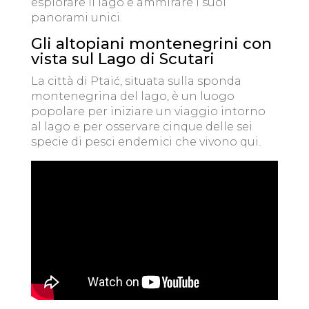
esplorare il lago e ammirare i suoi
panorami unici.
Gli altopiani montenegrini con
vista sul Lago di Scutari
La città di Ptaić, situata sulla sponda
montenegrina del lago, è un luogo
popolare per iniziare un viaggio intorno
al lago e per osservare cinque delle sei
specie di pesci endemici che vivono qui.