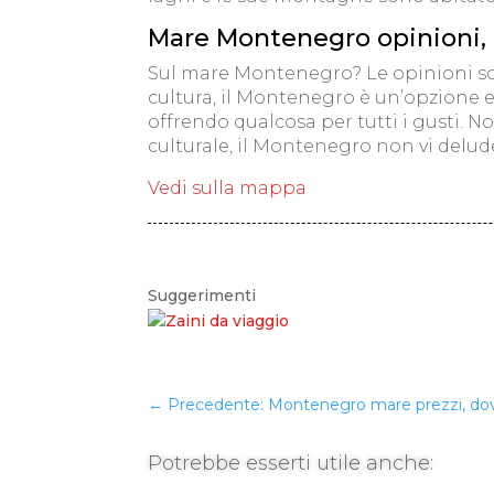
Mare Montenegro opinioni, 
Sul mare Montenegro? Le opinioni son
cultura, il Montenegro è un’opzione ec
offrendo qualcosa per tutti i gusti. N
culturale, il Montenegro non vi delu
Vedi sulla mappa
Suggerimenti
←
Precedente: Montenegro mare prezzi, dove
Potrebbe esserti utile anche: