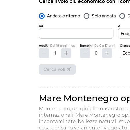
Cerca il volo più economico con il co
Mare Montenegro opi
Montenegro, un gioiello nascosto tra 
internazionali. Mare Montenegro opi
incontaminate, bellezze naturali stu
cosa pensano veramente i viaggiator