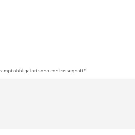
tra terra e mare Nel cuore della costa adriatica montenegrina,
 campi obbligatori sono contrassegnati
*