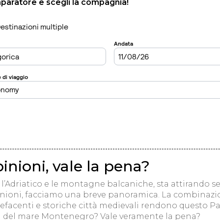
mparatore e scegli la compagnia!
nioni, vale la pena?
l’Adriatico e le montagne balcaniche, sta attirando se
nioni, facciamo una breve panoramica. La combinazion
pefacenti e storiche città medievali rendono questo 
i del mare Montenegro? Vale veramente la pena?