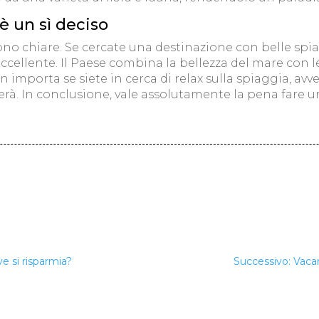
è un sì deciso
o chiare. Se cercate una destinazione con belle spia
cellente. Il Paese combina la bellezza del mare con le
on importa se siete in cerca di relax sulla spiaggia, a
derà. In conclusione, vale assolutamente la pena fare
 si risparmia?
Successivo: Vac