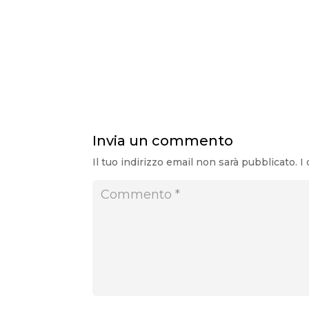
admin
Sveti Stefan: un’isola da sogno sospesa 
Invia un commento
Il tuo indirizzo email non sarà pubblicato.
I