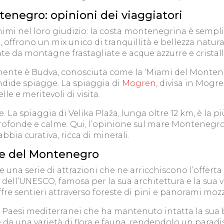
enegro: opinioni dei viaggiatori
nimi nel loro giudizio: la costa montenegrina è sempl
offrono un mix unico di tranquillità e bellezza natura
iate da montagne frastagliate e acque azzurre e cristall
mente è Budva, conosciuta come la ‘Miami del Monteneg
ndide spiagge. La spiaggia di
Mogren
, divisa in Mogr
lle e meritevoli di visita.
 La spiaggia di Velika Plaža, lunga oltre 12 km, è la pi
profonde e calme. Qui, l’opinione sul mare Montenegr
bbia curativa, ricca di minerali.
zze del Montenegro
 una serie di attrazioni che ne arricchiscono l’offerta
 dell’UNESCO, famosa per la sua architettura e la sua v
fre sentieri attraverso foreste di pini e panorami mozz
aesi mediterranei che ha mantenuto intatta la sua bio
da una varietà di flora e fauna, rendendolo un paradis