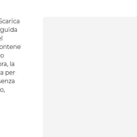
ra, la
ma per
senza
o,