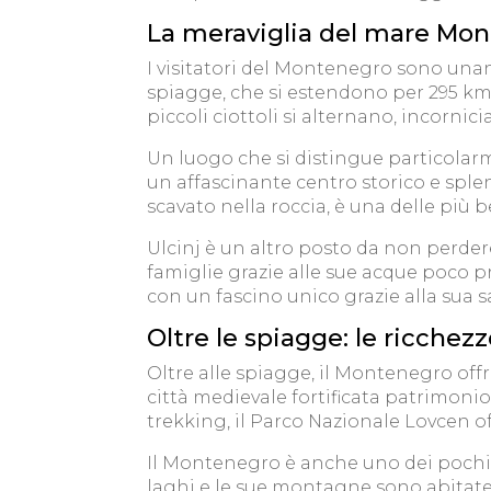
La meraviglia del mare Mont
I visitatori del Montenegro sono una
spiagge, che si estendono per 295 km, 
piccoli ciottoli si alternano, incornic
Un luogo che si distingue particolar
un affascinante centro storico e sple
scavato nella roccia, è una delle più be
Ulcinj è un altro posto da non perdere.
famiglie grazie alle sue acque poco 
con un fascino unico grazie alla sua sa
Oltre le spiagge: le ricche
Oltre alle spiagge, il Montenegro offre
città medievale fortificata patrimonio
trekking, il Parco Nazionale Lovcen of
Il Montenegro è anche uno dei pochi P
laghi e le sue montagne sono abitate 