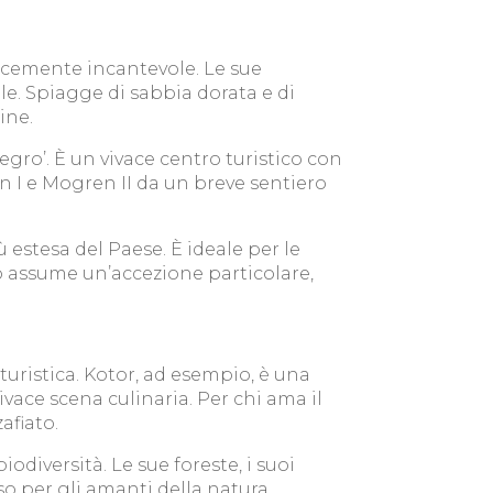
icemente incantevole. Le sue
le. Spiagge di sabbia dorata e di
ine.
ro’. È un vivace centro turistico con
en I e Mogren II da un breve sentiero
ù estesa del Paese. È ideale per le
o assume un’accezione particolare,
 turistica. Kotor, ad esempio, è una
ivace scena culinaria. Per chi ama il
afiato.
diversità. Le sue foreste, i suoi
o per gli amanti della natura.