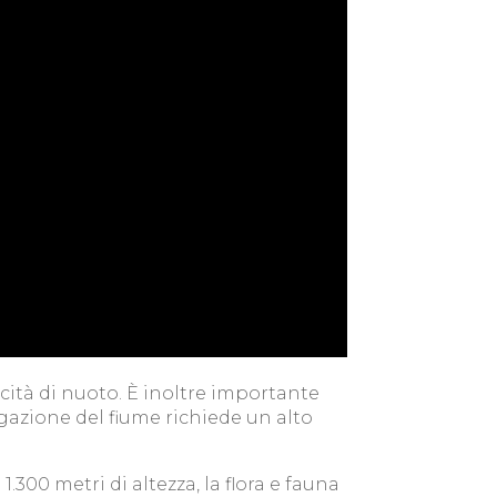
cità di nuoto. È inoltre importante
gazione del fiume richiede un alto
.300 metri di altezza, la flora e fauna