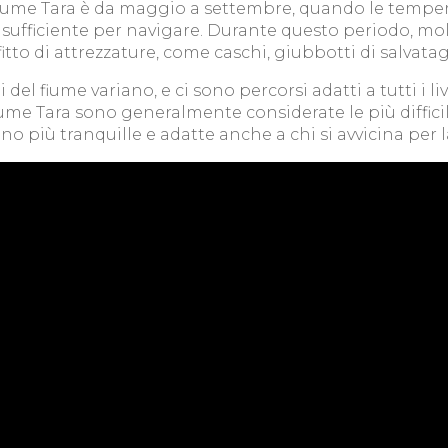
 fiume Tara è da maggio a settembre, quando le temper
 sufficiente per navigare. Durante questo periodo, m
itto di attrezzature, come caschi, giubbotti di salvata
oni del fiume variano, e ci sono percorsi adatti a tutti i l
 fiume Tara sono generalmente considerate le più diffici
ono più tranquille e adatte anche a chi si avvicina per l