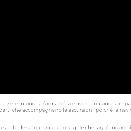
io essere in buona forma fisica e avere una buona capa
esperti che accompagnano le escursioni, poiché la navi
 sua bellezza naturale, con le gole che raggiungono i 1