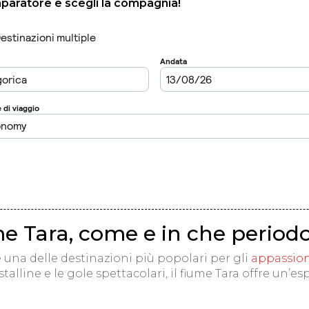
mparatore e scegli la compagnia!
e Tara, come e in che periodo
è una delle destinazioni più popolari per gli
appassionat
istalline e le gole spettacolari, il fiume Tara offre un’