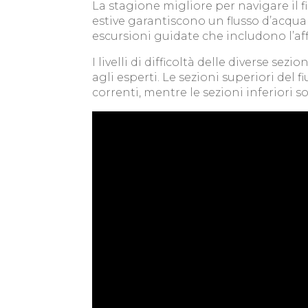
La stagione migliore per navigare il
estive garantiscono un flusso d’acqua
escursioni guidate che includono l’aff
I livelli di difficoltà delle diverse sezi
agli esperti. Le sezioni superiori del
correnti, mentre le sezioni inferiori s