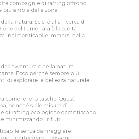
molte compagnie di rafting offrono
ne più ampia della zona.
lla natura. Se si è alla ricerca di
one del fiume Tara è la scelta
nza indimenticabile immersi nella
dell’avventura e della natura.
stante. Ecco perché sempre più
i di esplorare la bellezza naturale
ra come le loro tasche. Questi
zona, nonché sulle misure di
nie di rafting ecologiche garantiscono
e minimizzando i rifiuti.
enticabile senza danneggiare
ting, i partecipanti possono