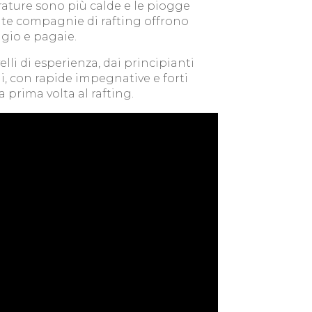
ature sono più calde e le piogge
olte compagnie di rafting offrono
ggio e pagaie.
ivelli di esperienza, dai principianti
li, con rapide impegnative e forti
a prima volta al rafting.