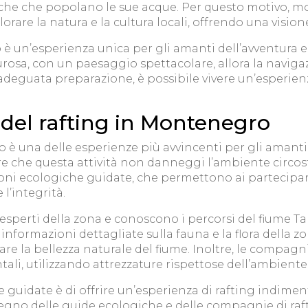
ittiche che popolano le sue acque. Per questo motivo, 
rare la natura e la cultura locali, offrendo una visio
 è un’esperienza unica per gli amanti dell’avventura e de
sa, con un paesaggio spettacolare, allora la navigazi
l’adeguata preparazione, è possibile vivere un’esperie
 del rafting in Montenegro
o è una delle esperienze più avvincenti per gli amanti 
re che questa attività non danneggi l’ambiente circo
ni ecologiche guidate, che permettono ai partecipant
l’integrità.
esperti della zona e conoscono i percorsi del fiume Ta
 informazioni dettagliate sulla fauna e la flora della 
re la bellezza naturale del fiume. Inoltre, le compag
tali, utilizzando attrezzature rispettose dell’ambiente 
he guidate è di offrire un’esperienza di rafting indim
pegno delle guide ecologiche e delle compagnie di raf