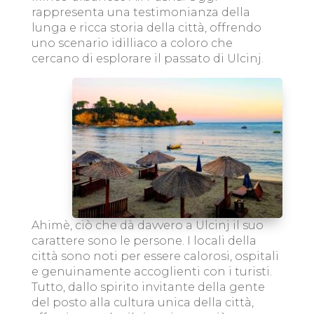
rappresenta una testimonianza della
lunga e ricca storia della città, offrendo
uno scenario idilliaco a coloro che
cercano di esplorare il passato di Ulcinj.
Ahimè, ciò che dà davvero a Ulcinj il suo
carattere sono le persone. I locali della
città sono noti per essere calorosi, ospitali
e genuinamente accoglienti con i turisti.
Tutto, dallo spirito invitante della gente
del posto alla cultura unica della città,