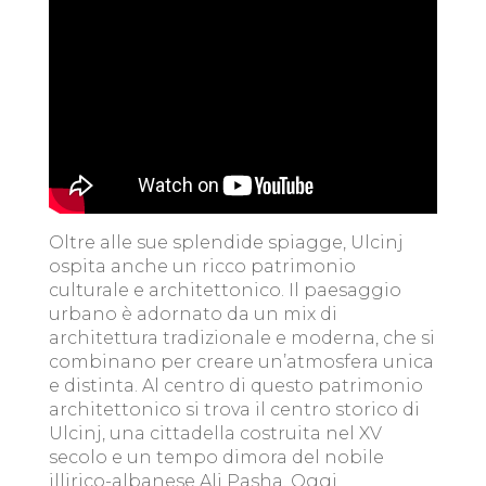
Oltre alle sue splendide spiagge, Ulcinj
ospita anche un ricco patrimonio
culturale e architettonico. Il paesaggio
urbano è adornato da un mix di
architettura tradizionale e moderna, che si
combinano per creare un’atmosfera unica
e distinta. Al centro di questo patrimonio
architettonico si trova il centro storico di
Ulcinj, una cittadella costruita nel XV
secolo e un tempo dimora del nobile
illirico-albanese Ali Pasha. Oggi