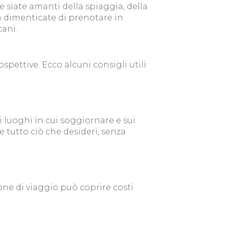
 siate amanti della spiaggia, della
n dimenticate di prenotare in
cani.
pettive. Ecco alcuni consigli utili
ui luoghi in cui soggiornare e sui
re tutto ciò che desideri, senza
ne di viaggio può coprire costi