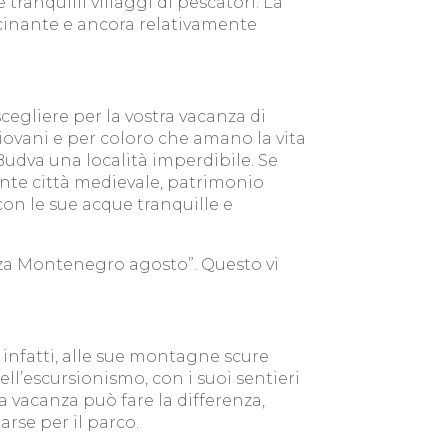
ranquilli villaggi di pescatori. La
scinante e ancora relativamente
cegliere per la vostra vacanza di
iovani e per coloro che amano la vita
 Budva una località imperdibile. Se
nante città medievale, patrimonio
on le sue acque tranquille e
anza Montenegro agosto”. Questo vi
 infatti, alle sue montagne scure
ll’escursionismo, con i suoi sentieri
a vacanza può fare la differenza,
rse per il parco.