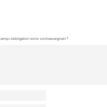
tra terra e mare Nel cuore della costa adriatica montenegrina,
 campi obbligatori sono contrassegnati
*