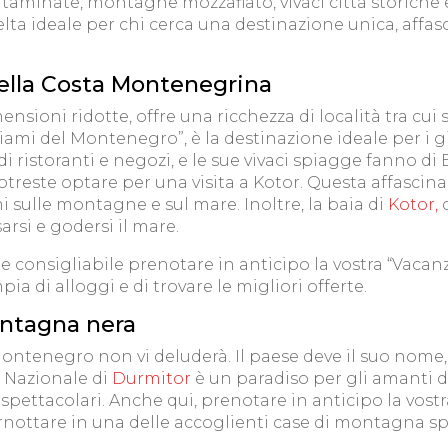
minate, montagne mozzafiato, vivaci città storiche e t
lta ideale per chi cerca una destinazione unica, affa
della Costa Montenegrina
sioni ridotte, offre una ricchezza di località tra cui s
iami del Montenegro”, è la destinazione ideale per i g
di ristoranti e negozi, e le sue vivaci spiagge fanno di
potreste optare per una visita a Kotor. Questa affasci
 sulle montagne e sul mare. Inoltre, la baia di
Kotor,
c
sarsi e godersi il mare.
ente consigliabile prenotare in anticipo la vostra “Vac
a di alloggi e di trovare le migliori offerte.
ontagna nera
Montenegro non vi deluderà. Il paese deve il suo nome,
o Nazionale di
Durmitor
è un paradiso per gli amanti de
 spettacolari. Anche qui, prenotare in anticipo la vostr
rnottare in una delle accoglienti case di montagna spa