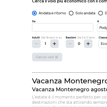
Cerca il volo più economico con il co
Vacanza Montenegro
Vacanza Montenegro agosto:
L’estate è il momento perfetto per c
destinazioni che sta attirando sempre