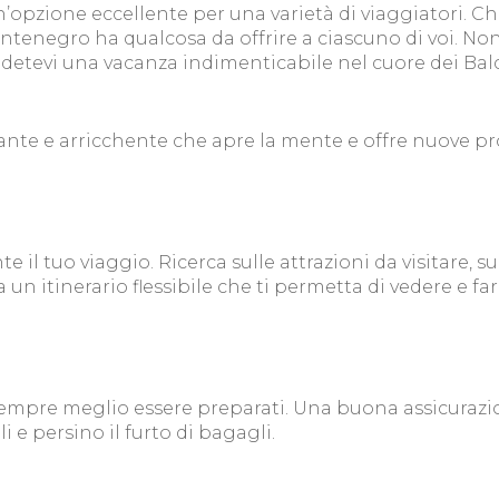
pzione eccellente per una varietà di viaggiatori. Che
ontenegro ha qualcosa da offrire a ciascuno di voi. No
godetevi una vacanza indimenticabile nel cuore dei Bal
te e arricchente che apre la mente e offre nuove pros
e il tuo viaggio. Ricerca sulle attrazioni da visitare, s
 un itinerario flessibile che ti permetta di vedere e fa
empre meglio essere preparati. Una buona assicurazio
i e persino il furto di bagagli.