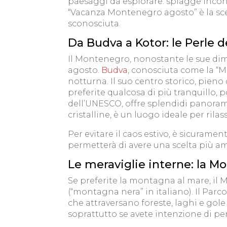
paesaggi da esplorare: spiagge inconta
“Vacanza Montenegro agosto” è la sce
sconosciuta.
Da Budva a Kotor: le Perle 
Il Montenegro, nonostante le sue dimen
agosto.
Budva
, conosciuta come la “M
notturna. Il suo centro storico, pieno 
preferite qualcosa di più tranquillo, 
dell’UNESCO, offre splendidi panorami
cristalline, è un luogo ideale per rilas
Per evitare il caos estivo, è sicuram
permetterà di avere una scelta più ampi
Le meraviglie interne: la M
Se preferite la montagna al mare, il 
(“montagna nera” in italiano). Il Parc
che attraversano foreste, laghi e gole
soprattutto se avete intenzione di pe