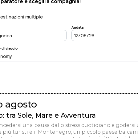
mparatore e scegli la compagnia!
 agosto
 tra Sole, Mare e Avventura
oncedersi una pausa dallo stress quotidiano e godersi
 più turisti è il Montenegro, un piccolo paese balcani